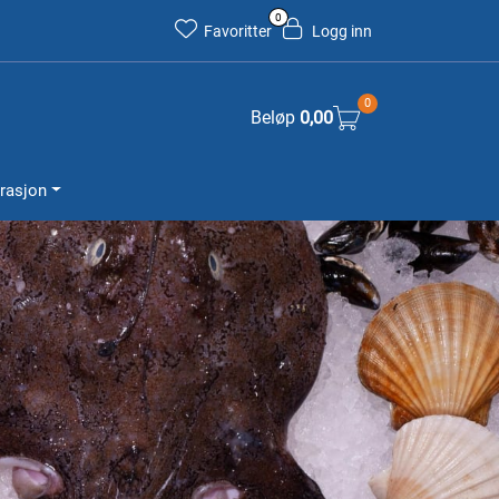
0
Favoritter
Logg inn
0
0,00
Beløp
irasjon