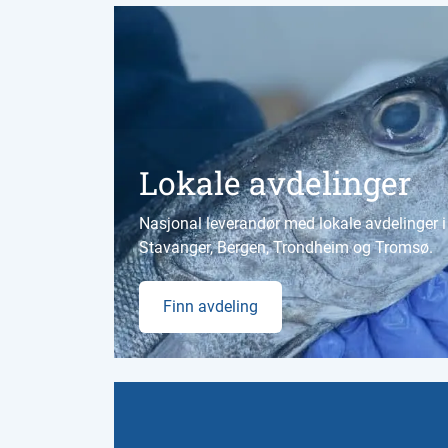
Lokale avdelinger
Nasjonal leverandør med lokale avdelinger i 
Stavanger, Bergen, Trondheim og Tromsø.
Finn avdeling