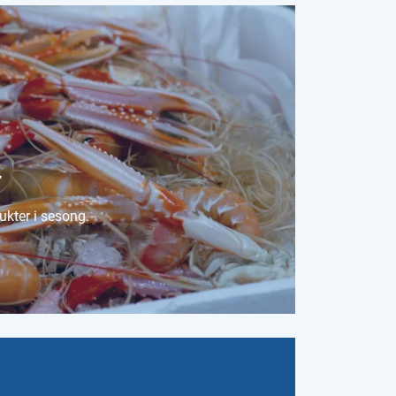
r
ukter i sesong.