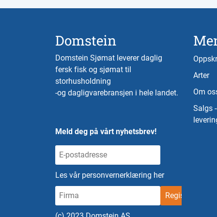
Domstein
Me
Domstein Sjømat leverer daglig
Oppskr
fersk fisk og sjømat til
Arter
storhusholdning
Om os
-og dagligvarebransjen i hele landet.
Salgs 
leverin
Meld deg på vårt nyhetsbrev!
Les vår personvernerklæring her
(c) 2023 Domstein AS.