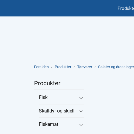
Skip to main content
Produkt
International
Forsiden
Produkter
Tørrvarer
Salater og dressinger
Produkter
Fisk
Skalldyr og skjell
Fiskemat