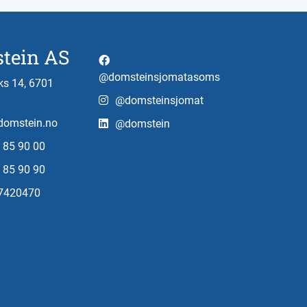
tein AS
@domsteinsjomatasoms
s 14, 6701
@domsteinsjomat
omstein.no
@domstein
 85 90 00
 85 90 90
97420470