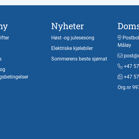
ny
Nyheter
Doms
ifter
Høst -og julesesong
Postbok
Måløy
Elektriske kjølebiler
post@d
s
Sommerens beste sjømat
+47 57
-og
gsbetingelser
+47 57
Org.nr 9