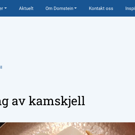
er
Aktuelt
Om Domstein
Kontakt oss
Insp
ll
g av kamskjell