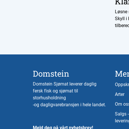
Kla
Løsne 
Skyll i
tilbere
Domstein
Me
Domstein Sjømat leverer daglig
Oppskr
fersk fisk og sjømat til
Arter
storhusholdning
Om os
-og dagligvarebransjen i hele landet.
Salgs 
leverin
Meld deg på vårt nyhetsbrev!