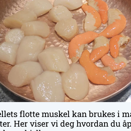
lets flotte muskel kan brukes i 
etter. Her viser vi deg hvordan du å