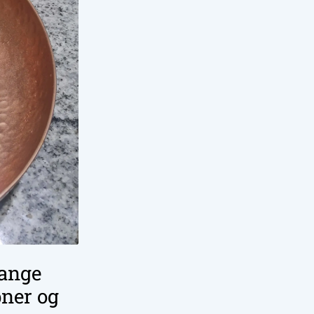
mange
pner og