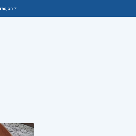
0
irasjon
Favoritter
Logg inn