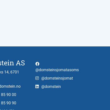
tein AS
@domsteinsjomatasoms
s 14, 6701
@domsteinsjomat
omstein.no
@domstein
 85 90 00
 85 90 90