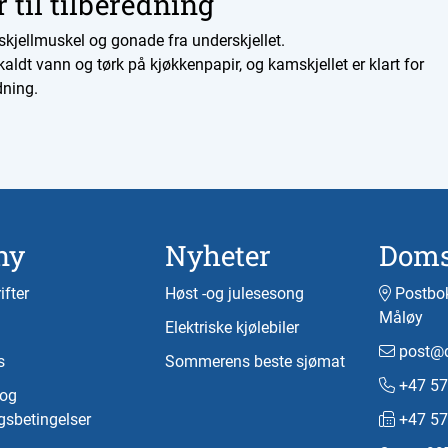
r til tilberedning
skjellmuskel og gonade fra underskjellet.
 kaldt vann og tørk på kjøkkenpapir, og kamskjellet er klart for
dning.
ny
Nyheter
Doms
ifter
Høst -og julesesong
Postbok
Måløy
Elektriske kjølebiler
post@d
s
Sommerens beste sjømat
+47 57
-og
gsbetingelser
+47 57