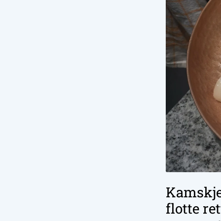
Kamskjel
flotte r