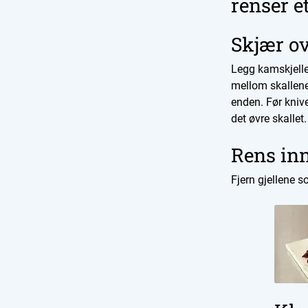
renser e
Skjær o
Legg kamskjellet
mellom skallene,
enden. Før knive
det øvre skallet.
Rens in
Fjern gjellene 