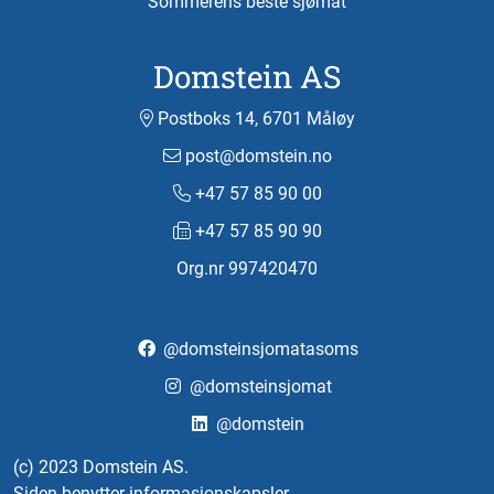
Sommerens beste sjømat
Domstein AS
Postboks 14, 6701 Måløy
post@domstein.no
+47 57 85 90 00
+47 57 85 90 90
Org.nr 997420470
@domsteinsjomatasoms
@domsteinsjomat
@domstein
(c) 2023 Domstein AS.
Siden benytter informasjonskapsler.