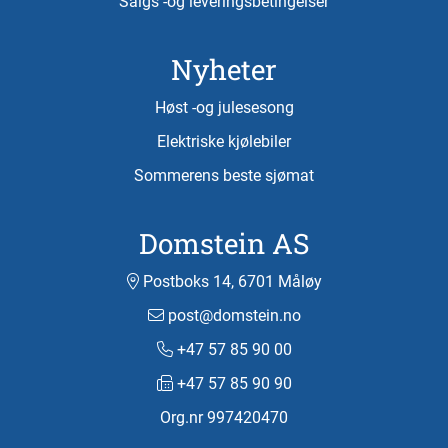
Salgs -og leveringsbetingelser
Nyheter
Høst -og julesesong
Elektriske kjølebiler
Sommerens beste sjømat
Domstein AS
Postboks 14, 6701 Måløy
post@domstein.no
+47 57 85 90 00
+47 57 85 90 90
Org.nr 997420470