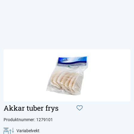
Skip to main content
Produkter
Aktuelt
Om Domstein
Kontakt oss
Inspirasjon
Akkar tuber frys
Produktnummer:
1279101
Variabelvekt