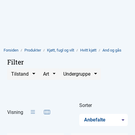
Skip to main content
Produkter
Aktuelt
Forsiden
Produkter
Kjøtt, fugl og vilt
Hvitt kjøtt
And og gås
Om Domstein
Filter
Tilstand
Art
Undergruppe
Kontakt oss
Inspirasjon
Sorter
Visning