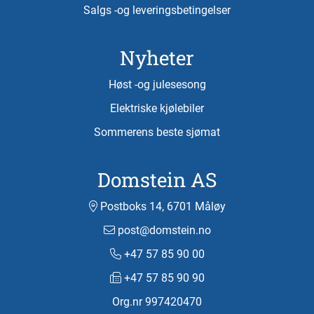
Salgs -og leveringsbetingelser
Nyheter
Høst -og julesesong
Elektriske kjølebiler
Sommerens beste sjømat
Domstein AS
Postboks 14, 6701 Måløy
post@domstein.no
+47 57 85 90 00
+47 57 85 90 90
Org.nr 997420470