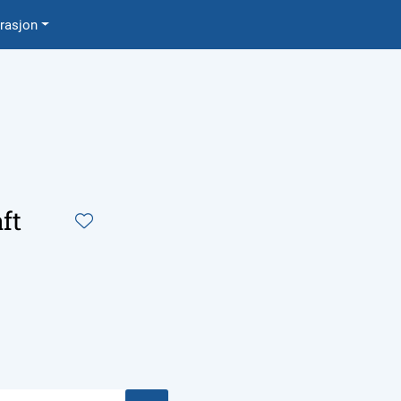
0
irasjon
Favoritter
Logg inn
ft