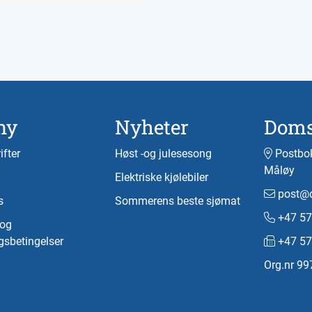
ny
Nyheter
Doms
ifter
Høst -og julesesong
Postbok
Måløy
Elektriske kjølebiler
post@d
s
Sommerens beste sjømat
+47 57
-og
gsbetingelser
+47 57
Org.nr 9