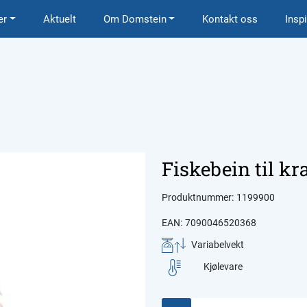
er
Aktuelt
Om Domstein
Kontakt oss
Insp
Fiskebein til kra
Produktnummer:
1199900
EAN:
7090046520368
Variabelvekt
Kjølevare