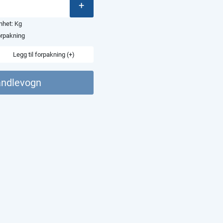
+
enhet:
Kg
orpakning
Legg til forpakning (+)
andlevogn