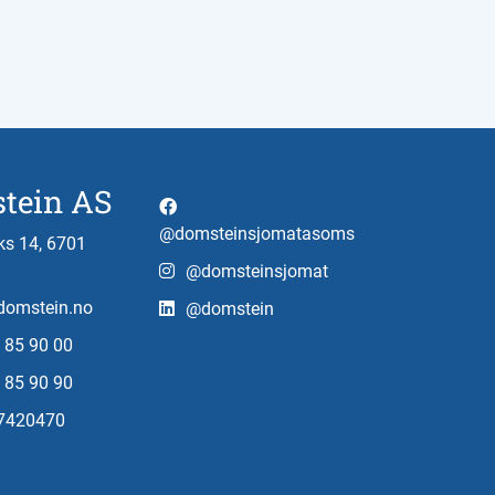
tein AS
@domsteinsjomatasoms
s 14, 6701
@domsteinsjomat
omstein.no
@domstein
 85 90 00
 85 90 90
97420470