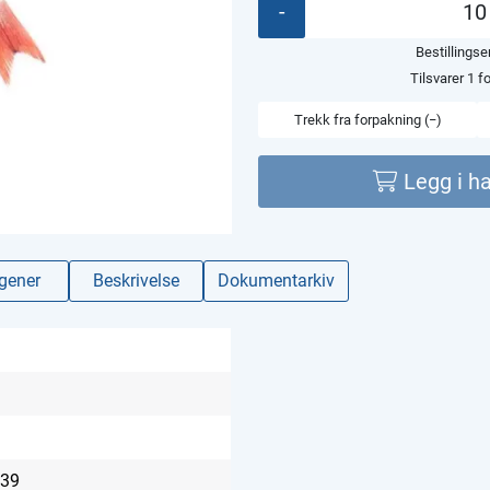
-
Bestillings
Tilsvarer 1 f
Trekk fra forpakning (−)
Legg i h
rgener
Beskrivelse
Dokumentarkiv
39