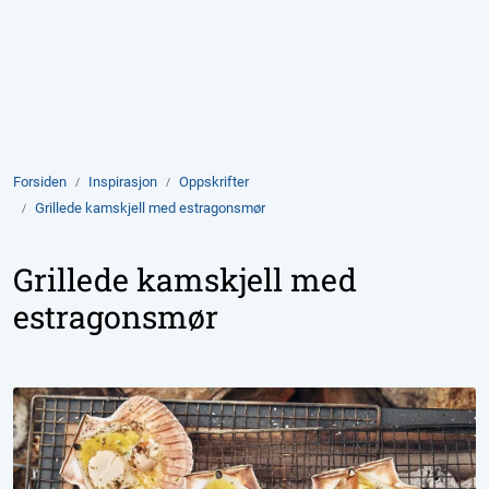
Skip to main content
Produkter
Aktuelt
Forsiden
Inspirasjon
Oppskrifter
Om Domstein
Grillede kamskjell med estragonsmør
Grillede kamskjell med
Kontakt oss
estragonsmør
Inspirasjon