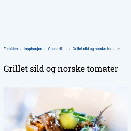
Skip to main content
Produkter
Aktuelt
Forsiden
Inspirasjon
Oppskrifter
Grillet sild og norske tomater
Om Domstein
Grillet sild og norske tomater
Kontakt oss
Inspirasjon