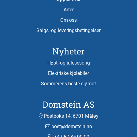
Arter
Om oss
Salgs -og leveringsbetingelser
Nyheter
Høst -og julesesong
Elektriske kjølebiler
Sommerens beste sjømat
Domstein AS
Postboks 14, 6701 Måløy
post@domstein.no
+47 57 85 90 00