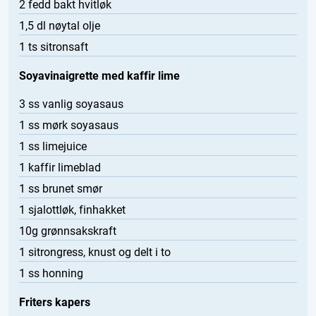
2 fedd bakt hvitløk
1,5 dl nøytal olje
1 ts sitronsaft
Soyavinaigrette med kaffir lime
3 ss vanlig soyasaus
1 ss mørk soyasaus
1 ss limejuice
1 kaffir limeblad
1 ss brunet smør
1 sjalottløk, finhakket
10g grønnsakskraft
1 sitrongress, knust og delt i to
1 ss honning
Friters kapers