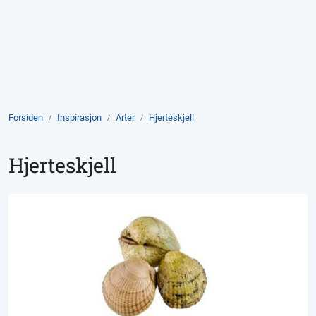
Skip to main content
Produkter
Aktuelt
Forsiden
Inspirasjon
Arter
Hjerteskjell
Om Domstein
Hjerteskjell
Kontakt oss
Inspirasjon