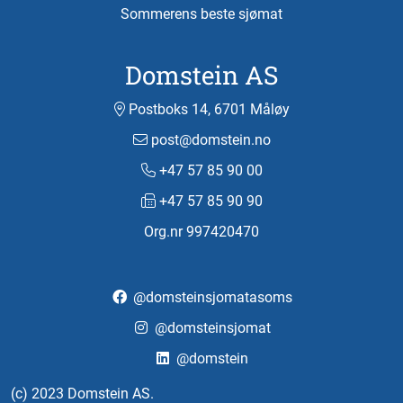
Sommerens beste sjømat
Domstein AS
Postboks 14, 6701 Måløy
post@domstein.no
+47 57 85 90 00
+47 57 85 90 90
Org.nr 997420470
@domsteinsjomatasoms
@domsteinsjomat
@domstein
(c) 2023 Domstein AS.