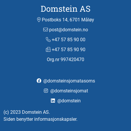
Domstein AS
Postboks 14, 6701 Måløy
post@domstein.no
+47 57 85 90 00
+47 57 85 90 90
Org.nr 997420470
@domsteinsjomatasoms
@domsteinsjomat
@domstein
(c) 2023 Domstein AS.
Siden benytter informasjonskapsler.