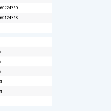
60224760
60124763
m
m
m
 g
 g