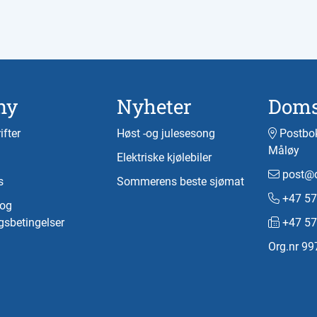
ny
Nyheter
Doms
ifter
Høst -og julesesong
Postbok
Måløy
Elektriske kjølebiler
post@d
s
Sommerens beste sjømat
+47 57
-og
gsbetingelser
+47 57
Org.nr 9