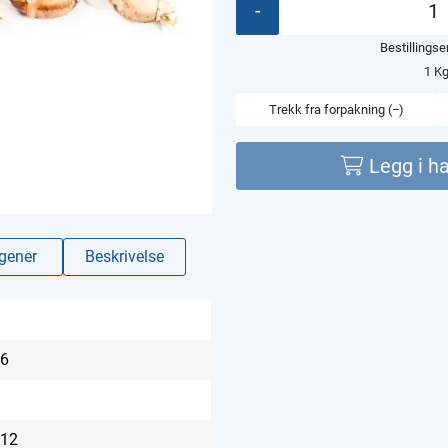
-
Bestillings
1 K
Trekk fra forpakning (−)
Legg i h
rgener
Beskrivelse
6
12