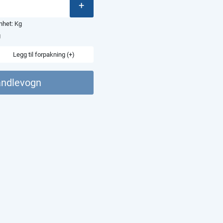
+
enhet:
Kg
g
Legg til forpakning (+)
andlevogn