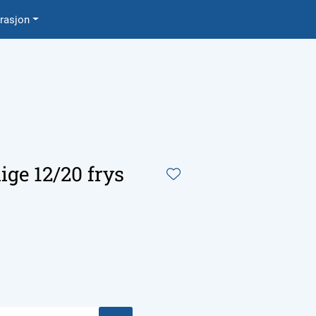
0
irasjon
Favoritter
Logg inn
ige 12/20 frys