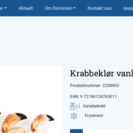
er
Aktuelt
Om Domstein
Kontakt oss
Insp
Krabbeklør vanl
Produktnummer:
2238903
EAN:
9.72186124763E11
Variabelvekt
Frysevare