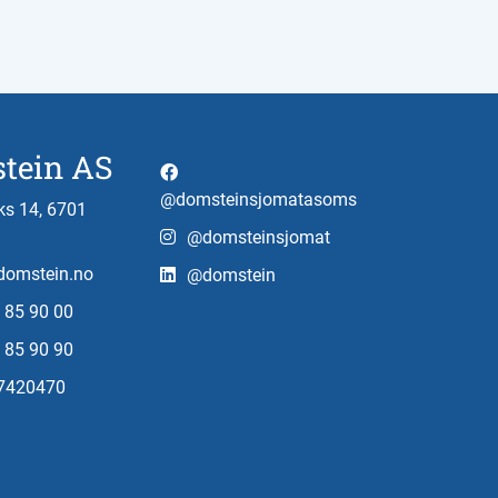
tein AS
@domsteinsjomatasoms
s 14, 6701
@domsteinsjomat
omstein.no
@domstein
 85 90 00
 85 90 90
97420470