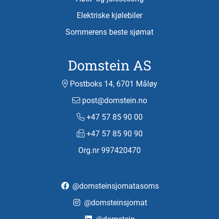
Elektriske kjølebiler
Sommerens beste sjømat
Domstein AS
Postboks 14, 6701 Måløy
post@domstein.no
+47 57 85 90 00
+47 57 85 90 90
Org.nr 997420470
@domsteinsjomatasoms
@domsteinsjomat