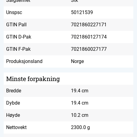
Salgsenhet
Stk
Unspsc
50121539
GTIN Pall
7021860227171
GTIN D-Pak
7021860127174
GTIN F-Pak
7021860027177
Produksjonsland
Norge
Minste forpakning
Bredde
19.4 cm
Dybde
19.4 cm
Høyde
10.2 cm
Nettovekt
2300.0 g