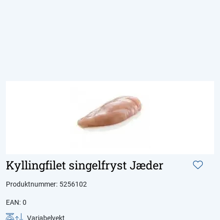
Skip to main content
Produkter
Aktuelt
Om Domstein
Kontakt oss
Inspirasjon
Kyllingfilet singelfryst Jæder
Produktnummer:
5256102
EAN:
0
Variabelvekt