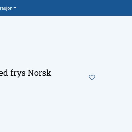
0
irasjon
Favoritter
Logg inn
ced frys Norsk