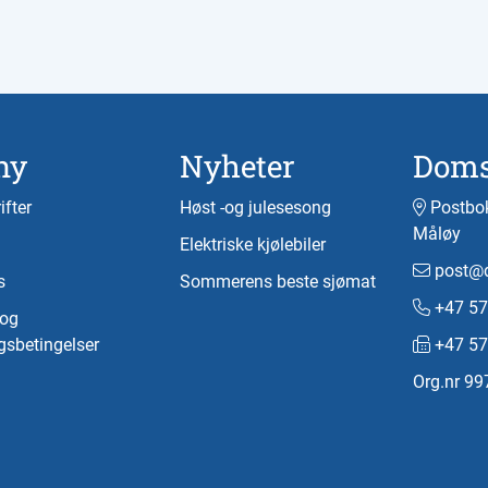
ny
Nyheter
Doms
ifter
Høst -og julesesong
Postbok
Måløy
Elektriske kjølebiler
post@d
s
Sommerens beste sjømat
+47 57
-og
gsbetingelser
+47 57
Org.nr 9