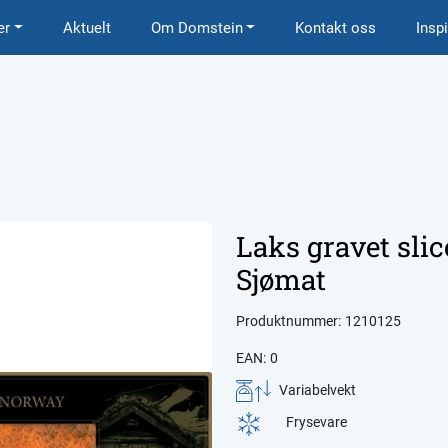
er
Aktuelt
Om Domstein
Kontakt oss
Insp
Laks gravet sli
Sjømat
Produktnummer:
1210125
EAN:
0
Variabelvekt
Frysevare