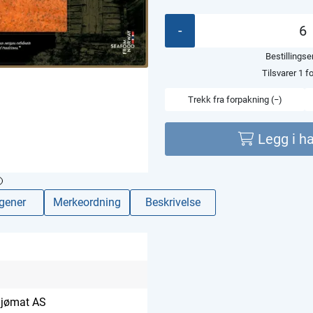
-
Bestillings
Tilsvarer 1 f
Trekk fra forpakning (−)
Legg i h
rgener
Merkeordning
Beskrivelse
Sjømat AS