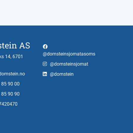
tein AS
@domsteinsjomatasoms
s 14, 6701
@domsteinsjomat
omstein.no
@domstein
 85 90 00
 85 90 90
97420470