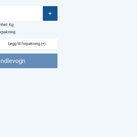
+
enhet:
Kg
orpakning
Legg til forpakning (+)
andlevogn