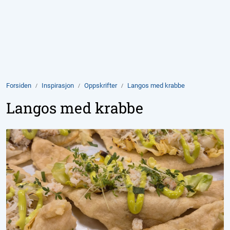
Skip to main content
Produkter
Aktuelt
Forsiden
Inspirasjon
Oppskrifter
Langos med krabbe
Om Domstein
Langos med krabbe
Kontakt oss
Inspirasjon