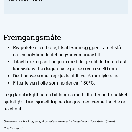
Fremgangsmåte
Riv poteten i en bolle, tilsatt vann og gjær. La det stå i
ca. en halvtime til det begynner å bruse litt.
Tilsett mel og salt og jobb med deigen til du får en fast
konsistens. La deigen hvile på benken i ca. 30 min.
Del i passe emner og kjevle ut til ca. 5 mm tykkelse.
Friter leiven i olje som holder ca. 180
ºC.
Legg krabbekjøtt på en bit langos med litt urter og finhakket
sjalottløk. Tradisjonelt toppes langos med creme fraîche og
revet ost.
Oppskrift av kokk og salgskonsulent Kenneth Haugeland - Domstein Sjømat
Kristiansand