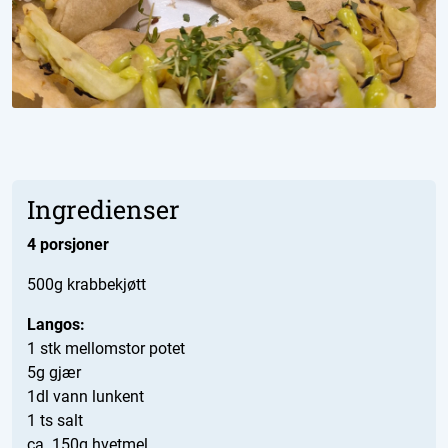
Ingredienser
4 porsjoner
500g krabbekjøtt
Langos:
1 stk mellomstor potet
5g gjær
1dl vann lunkent
1 ts salt
ca. 150g hvetmel