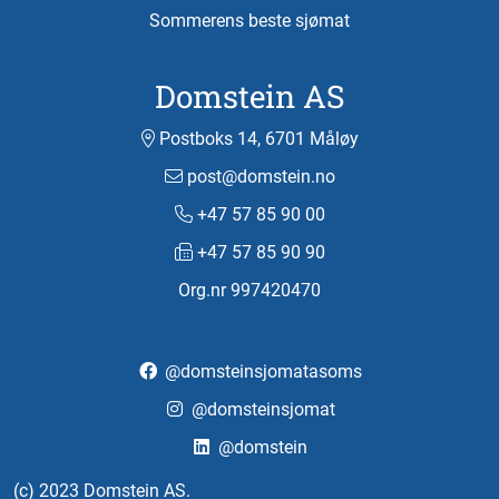
Sommerens beste sjømat
Domstein AS
Postboks 14, 6701 Måløy
post@domstein.no
+47 57 85 90 00
+47 57 85 90 90
Org.nr 997420470
@domsteinsjomatasoms
@domsteinsjomat
@domstein
(c) 2023 Domstein AS.