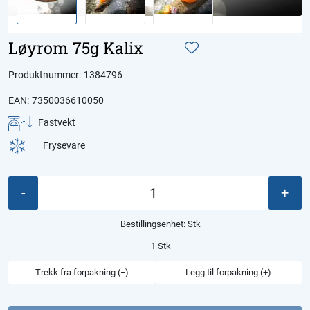
Løyrom 75g Kalix
Produktnummer:
1384796
EAN:
7350036610050
Fastvekt
Frysevare
-
+
Bestillingsenhet:
Stk
1 Stk
Trekk fra forpakning (−)
Legg til forpakning (+)