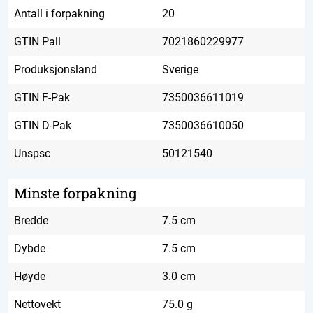
Antall i forpakning
20
GTIN Pall
7021860229977
Produksjonsland
Sverige
GTIN F-Pak
7350036611019
GTIN D-Pak
7350036610050
Unspsc
50121540
Minste forpakning
Bredde
7.5 cm
Dybde
7.5 cm
Høyde
3.0 cm
Nettovekt
75.0 g