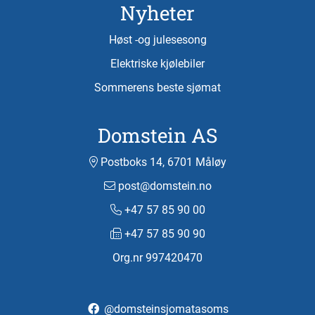
Nyheter
Høst -og julesesong
Elektriske kjølebiler
Sommerens beste sjømat
Domstein AS
Postboks 14, 6701 Måløy
post@domstein.no
+47 57 85 90 00
+47 57 85 90 90
Org.nr 997420470
@domsteinsjomatasoms