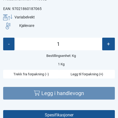
EAN:
97021860187065
Variabelvekt
Kjølevare
-
+
Bestillingsenhet:
Kg
1 Kg
Trekk fra forpakning (−)
Legg til forpakning (+)
Legg i handlevogn
Spesifikasjoner