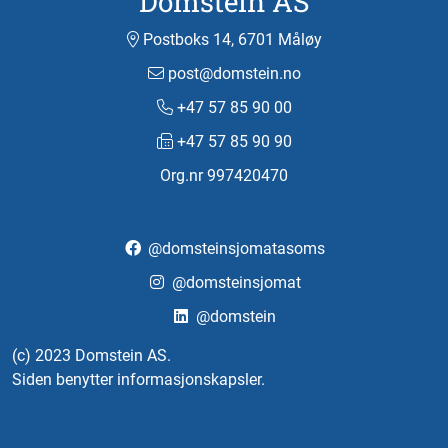
Domstein AS
Postboks 14, 6701 Måløy
post@domstein.no
+47 57 85 90 00
+47 57 85 90 90
Org.nr 997420470
@domsteinsjomatasoms
@domsteinsjomat
@domstein
(c) 2023 Domstein AS.
Siden benytter informasjonskapsler.