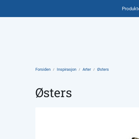
Skip to main content
Produkt
International
Forsiden
Inspirasjon
Arter
Østers
Østers