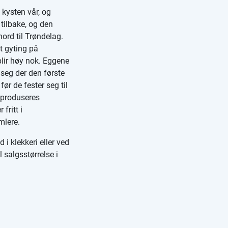
 kysten vår, og
 tilbake, og den
ord til Trøndelag.
t gyting på
ir høy nok. Eggene
 seg der den første
ør de fester seg til
n produseres
fritt i
mlere.
i klekkeri eller ved
l salgsstørrelse i