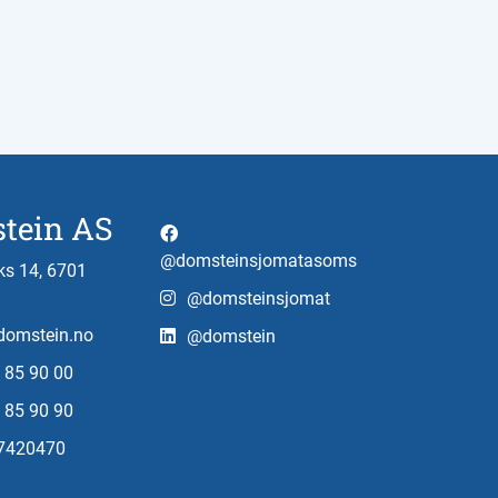
tein AS
@domsteinsjomatasoms
s 14, 6701
@domsteinsjomat
omstein.no
@domstein
 85 90 00
 85 90 90
97420470