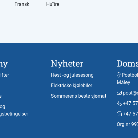
Fransk
Huître
ny
Nyheter
Doms
ifter
Høst -og julesesong
Postbok
Måløy
Elektriske kjølebiler
post@d
s
Sommerens beste sjømat
+47 57
-og
gsbetingelser
+47 57
Org.nr 9