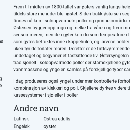
Frem til midten av 1800-tallet var østers vanlig langs hele
tildels store mengder ble høstet. Siden trakk østersen seg
finnes nå kun i soloppvarmete poller og grunne områder n
Østersen bygger opp rogn og melke fra våren og frem mo
sensommeren, men den gyter kun dersom temperaturen bl
es
som gytes befruktes inne i kappehulen, og larvene holder
uken før de forlater moren. Deretter er de frittsvømmende f
underlaget og begynner et fastsittende liv. Østersyngele
tradisjonelt i soloppvarmede poller der stamskjellene gyter 
vannmassene og yngelen samles på forskjellige typer sa
g
I dag produseres også yngel under mer kontrollerte forhold 
e
kombinasjon av klekkeri og poll. Skjellene dyrkes videre ti
kassesystemer i sjø eller i poller.
Andre navn
Latinsk
Ostrea edulis
Engelsk
oyster