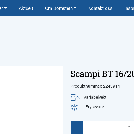
er
Aktuelt
Om Domstein
Kontakt oss
Insp
Scampi BT 16/20
Produktnummer:
2243914
Variabelvekt
Frysevare
-