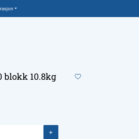
0
irasjon
Favoritter
Logg inn
 blokk 10.8kg
+