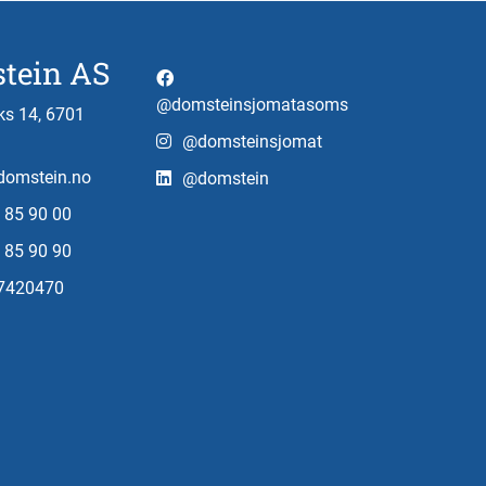
tein AS
@domsteinsjomatasoms
s 14, 6701
@domsteinsjomat
omstein.no
@domstein
 85 90 00
 85 90 90
97420470