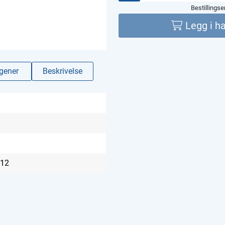
Bestillings
Legg i h
rgener
Beskrivelse
12