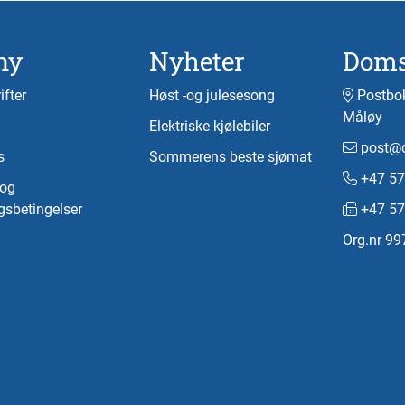
ny
Nyheter
Doms
ifter
Høst -og julesesong
Postbok
Måløy
Elektriske kjølebiler
post@d
s
Sommerens beste sjømat
+47 57
-og
gsbetingelser
+47 57
Org.nr 9