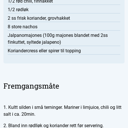
1/2 rød chili, finhakket
1/2 rødløk
2 ss frisk koriander, grovhakket
8 store nachos
Jalpanomajones (100g majones blandet med 2ss
finkuttet, syltede jalapeno)
Koriandercress eller spirer til topping
Fremgangsmåte
1. Kultt silden i små terninger. Mariner i limjuice, chili og litt
salt i ca. 20min.
2. Bland inn rødlløk og koriander rett før servering.