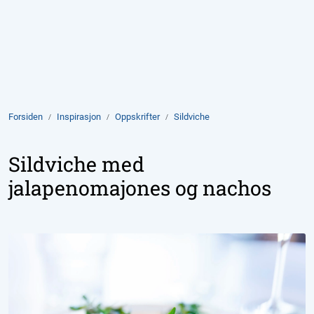
Skip to main content
Produkter
Aktuelt
Forsiden
Inspirasjon
Oppskrifter
Sildviche
Om Domstein
Sildviche med
Kontakt oss
jalapenomajones og nachos
Inspirasjon