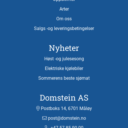
Arter
Om oss
Salgs -og leveringsbetingelser
Nyheter
Høst -og julesesong
Elektriske kjølebiler
Sommerens beste sjømat
Domstein AS
Postboks 14, 6701 Måløy
post@domstein.no
+47 57 85 90 00