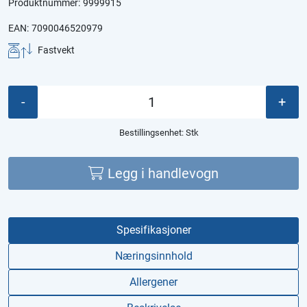
Produktnummer:
9999915
EAN:
7090046520979
Fastvekt
-
+
Bestillingsenhet:
Stk
Legg i handlevogn
Spesifikasjoner
Næringsinnhold
Allergener