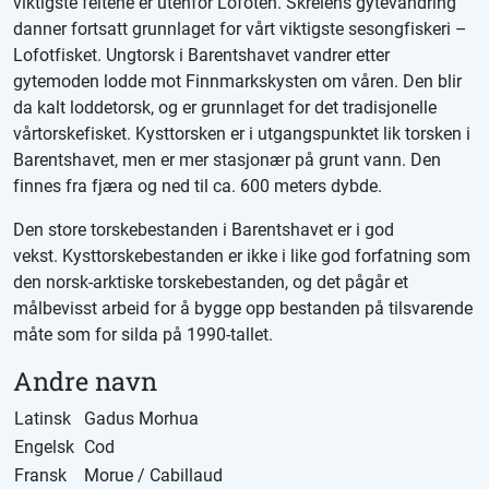
viktigste feltene er utenfor Lofoten. Skreiens gytevandring
danner fortsatt grunnlaget for vårt viktigste sesongfiskeri –
Lofotfisket. Ungtorsk i Barentshavet vandrer etter
gytemoden lodde mot Finnmarkskysten om våren. Den blir
da kalt loddetorsk, og er grunnlaget for det tradisjonelle
vårtorskefisket. Kysttorsken er i utgangspunktet lik torsken i
Barentshavet, men er mer stasjonær på grunt vann. Den
finnes fra fjæra og ned til ca. 600 meters dybde.
Den store torskebestanden i Barentshavet er i god
vekst. Kysttorskebestanden er ikke i like god forfatning som
den norsk-arktiske torskebestanden, og det pågår et
målbevisst arbeid for å bygge opp bestanden på tilsvarende
måte som for silda på 1990-tallet.
Andre navn
Latinsk
Gadus Morhua
Engelsk
Cod
Fransk
Morue / Cabillaud