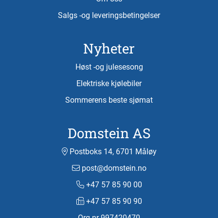
Salgs -og leveringsbetingelser
Nyheter
Høst -og julesesong
Elektriske kjølebiler
Sommerens beste sjømat
Domstein AS
Postboks 14, 6701 Måløy
post@domstein.no
+47 57 85 90 00
+47 57 85 90 90
Org.nr 997420470