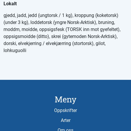
Lokalt
gjedd, jadd, jedd (ungtorsk / 1 kg), kroppung (koketorsk)
(under 3 kg), loddetorsk (yngre Norsk-Arktisk), bruning,
moddm, moidde, oppsigsfesk (TORSK inn mot gyefeltet),
oppsigsmoidde (ditto), skrei (gytemoden Norsk-Arktisk),
dorski, elvekjerring / elvekjærring (stortorsk), gilot,
lohkuguolli
Meny
Oppskrifter
Arter
Om oss