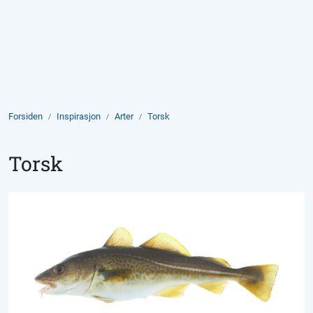
Skip to main content
Produkter
Aktuelt
Forsiden
Inspirasjon
Arter
Torsk
Om Domstein
Torsk
Kontakt oss
Inspirasjon