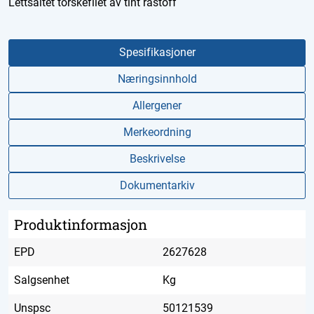
Lettsaltet torskefilet av tint råstoff
Spesifikasjoner
Næringsinnhold
Allergener
Merkeordning
Beskrivelse
Dokumentarkiv
Produktinformasjon
EPD
2627628
Salgsenhet
Kg
Unspsc
50121539