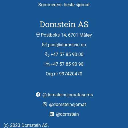
Sommerens beste sjømat
Domstein AS
Postboks 14, 6701 Måløy
post@domstein.no
+47 57 85 90 00
+47 57 85 90 90
Org.nr 997420470
@domsteinsjomatasoms
@domsteinsjomat
@domstein
(c) 2023 Domstein AS.