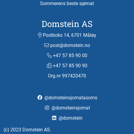
Sommerens beste sjømat
Domstein AS
Postboks 14, 6701 Måløy
post@domstein.no
+47 57 85 90 00
+47 57 85 90 90
Org.nr 997420470
@domsteinsjomatasoms
@domsteinsjomat
@domstein
(c) 2023 Domstein AS.