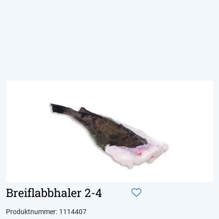
Skip to main content
Produkter
Aktuelt
Om Domstein
Kontakt oss
Inspirasjon
Breiflabbhaler 2-4
Produktnummer:
1114407