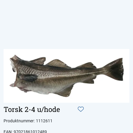
Skip to main content
Produkter
Aktuelt
Om Domstein
Kontakt oss
Inspirasjon
Torsk 2-4 u/hode
Produktnummer:
1112611
EAN:
97021861012489