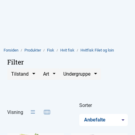
Skip to main content
Produkter
Aktuelt
Forsiden
Produkter
Fisk
Hvit fisk
Hvitfisk Filet og loin
Om Domstein
Filter
Tilstand
Art
Undergruppe
Kontakt oss
Inspirasjon
Sorter
Visning