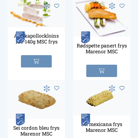
Alaskapollockloins
120-140g MSC frys
Rødspette panert frys
Marenor MSC
Sei mexicana frys
Sei cordon bleu frys
Marenor MSC
Marenor MSC