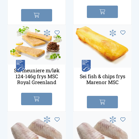
Sei meuniere m/løk
124-146g frys MSC
Sei fish & chips frys
Royal Greenland
Marenor MSC