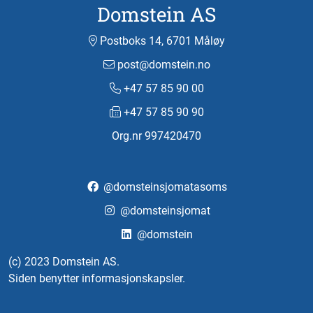
Domstein AS
Postboks 14, 6701 Måløy
post@domstein.no
+47 57 85 90 00
+47 57 85 90 90
Org.nr 997420470
@domsteinsjomatasoms
@domsteinsjomat
@domstein
(c) 2023 Domstein AS.
Siden benytter informasjonskapsler.